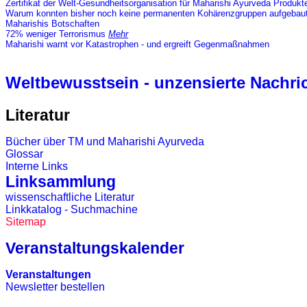
Zertifikat der Welt-Gesundheitsorganisation für Maharishi Ayurveda Produk
Warum konnten bisher noch keine permanenten Kohärenzgruppen aufgebau
Maharishis Botschaften
72% weniger Terrorismus
Mehr
Maharishi warnt vor Katastrophen - und ergreift Gegenmaßnahmen
Weltbewusstsein - unzensierte Nachri
Literatur
Bücher
über TM und
Maharishi Ayurveda
Glossar
Interne Links
Linksammlung
wissenschaftliche Literatur
Linkkatalog
- S
uchmachine
Sitemap
Veranstaltungskalender
Veranstaltungen
Newsletter bestellen