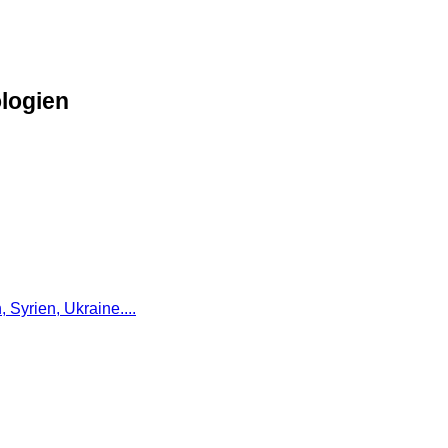
logien
n
,
Syrien
,
Ukraine
....