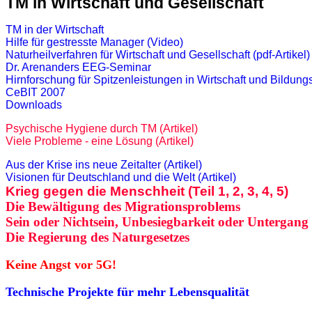
TM in Wirtschaft und Gesellschaft
TM in der Wirtschaf
t
Hilfe für gestresste Manager (Video)
Naturheilverfahren für Wirtschaft und Gesellschaft (pdf-Artikel)
Dr. Arenanders EEG-Seminar
Hirnforschung f
ür
Spitzenleistungen in Wirtschaft und Bildun
CeBIT 2007
Downloads
Psychische Hygiene durch TM (Artikel)
Viele Probleme - eine Lösung (Artikel)
Aus der Krise ins neue Zeitalter
(Artikel)
Visionen f
ü
r Deutschland und die Welt (Artikel)
Krieg gegen die Menschheit
(Teil 1,
2,
3,
4, 5)
Die Bewältigung des
Migrationsproblems
Sein oder Nichtsein, Unbesiegbarkeit oder Untergang
Die Regierung des Naturgesetzes
Keine Angst vor 5G!
Technische Projekte für mehr Lebensqualität