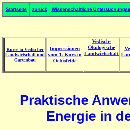
Startseite
zurück
Wissenschaftliche Untersuchungs
Vedisch-
Ökologische
Impressionen
Ve
Kurse in Vedischer
Landwirtschaft
vom 1. Kurs in
Lan
Landwirtschaft und
Gartenbau
Oebisfelde
Praktische Anwen
Energie in d